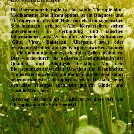
Die Bioresonanztherapie ist eine sanfte Therapie ohne
Medikamente. Das Bicom optima ist ein Diagnose- und
Therapiegerät, das mit Hilfe von elektromagnetischen
Schwingungen arbeitet. Alle Körperzellen stehen
untereinander in Verbindung und tauschen
Informationen aus. Wenn nun störende Substanzen
(Gifte, Viren, Bakterien, Allergene, usw.) oder
belastende Strahlen auf den Körper einwirken, können
sie die Kommunikation zwischen den Zellen behindern.
Dies wurde durch die neuesten Erkenntnisse in der
Quanten- und Biophysik bestätigt. Mit dem
Bioresonanzgerät werden Ursachen für Krankheiten
schmerzfrei ausgetestet und können anschließend sofort
nebenwirkungsfrei therapiert werden. Deshalb eignet
sich diese Therapie auch sehr gut für Kinder und
sensible Menschen.
Sprechen Sie mich an - vielleicht ist diese Art von
Therapie auch für Sie geeignet?!