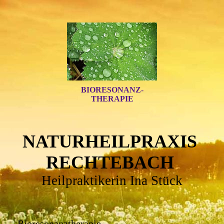
BIORESONANZ-
THERAPIE
NATURHEILPRAXIS
RECHTEBACH
Heilpraktikerin Ina Stück
Bioresonanztherapie